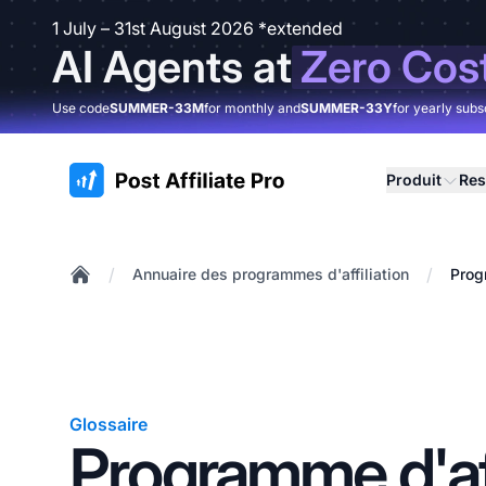
1 July – 31st August 2026 *extended
AI Agents at
Zero Cos
Use code
SUMMER-33M
for monthly and
SUMMER-33Y
for yearly subs
:site.title
Produit
Res
/
/
Annuaire des programmes d'affiliation
Prog
Home
Glossaire
Programme d'aff