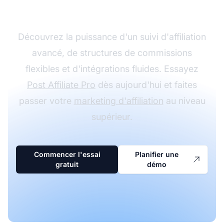
avec Post Affiliate Pro
Découvrez la puissance d'un suivi d'affiliation
avancé, de structures de commissions
flexibles et d'intégrations fluides. Essayez
Post Affiliate Pro
dès aujourd'hui et faites
passer votre
marketing d'affiliation
au niveau
supérieur.
Commencer l'essai
Planifier une
gratuit
démo