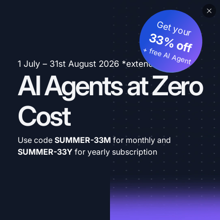
Get your
33% off
+ free AI Agent
1 July – 31st August 2026 *extended
AI Agents at Zero
Cost
Use code
SUMMER-33M
for monthly and
SUMMER-33Y
for yearly subscription