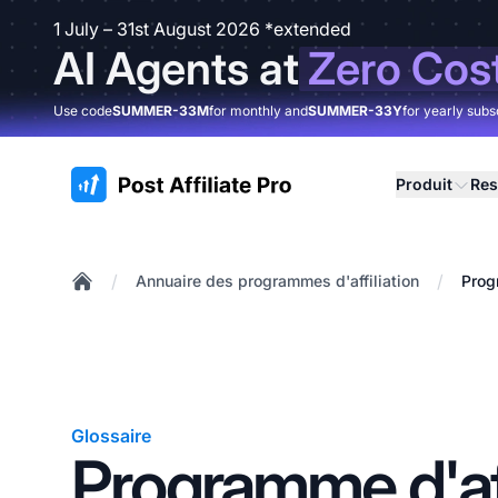
1 July – 31st August 2026 *extended
AI Agents at
Zero Cos
Use code
SUMMER-33M
for monthly and
SUMMER-33Y
for yearly subs
:site.title
Produit
Res
/
/
Annuaire des programmes d'affiliation
Prog
Home
Glossaire
Programme d'aff