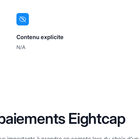
Contenu explicite
N/A
paiements Eightcap
plus importants à prendre en compte lors du choix d'u