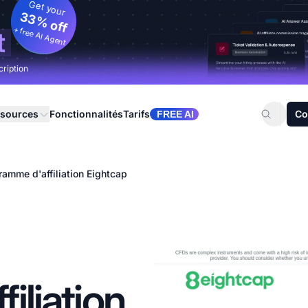
Get your
33% off
+ free AI Agent
t
cription
sources
Fonctionnalités
Tarifs
Co
FREE AI
ramme d'affiliation Eightcap
iliation