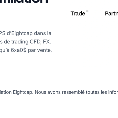
PS d’Eightcap dans la
es de trading CFD, FX,
squ’à 6xa0$ par vente,
iation
Eightcap. Nous avons rassemblé toutes les info