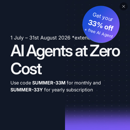
Get your
33% off
+ free AI Agent
1 July – 31st August 2026 *extended
AI Agents at Zero
Cost
Use code
SUMMER-33M
for monthly and
SUMMER-33Y
for yearly subscription