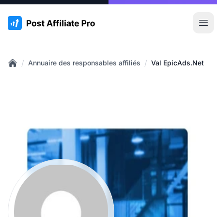
:site.title
Ouvr
/
/
Annuaire des responsables affiliés
Val EpicAds.Net
Home