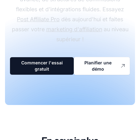
flexibles et d'intégrations fluides. Essayez
Post Affiliate Pro
dès aujourd'hui et faites
passer votre
marketing d'affiliation
au niveau
supérieur !
Commencer l'essai
Planifier une
gratuit
démo