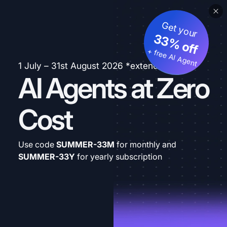
Get your
33% off
+ free AI Agent
1 July – 31st August 2026 *extended
AI Agents at Zero
Cost
Use code
SUMMER-33M
for monthly and
SUMMER-33Y
for yearly subscription