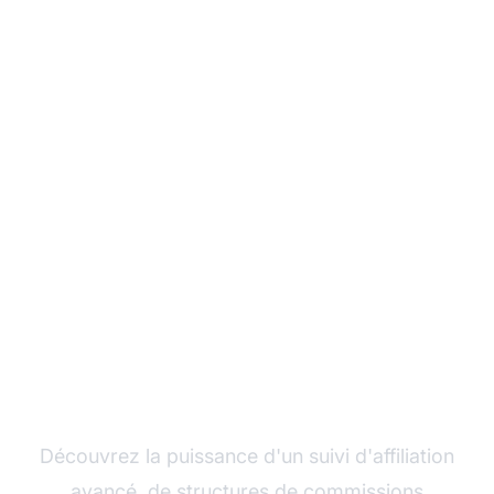
Développez votre
programme d'affiliation
avec Post Affiliate Pro
Découvrez la puissance d'un suivi d'affiliation
avancé, de structures de commissions