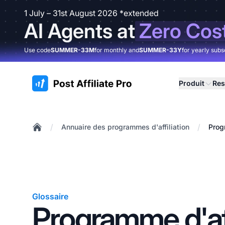
1 July – 31st August 2026 *extended
AI Agents at
Zero Cos
Use code
SUMMER-33M
for monthly and
SUMMER-33Y
for yearly subs
:site.title
Produit
Res
/
/
Annuaire des programmes d'affiliation
Prog
Home
Glossaire
Programme d'aff