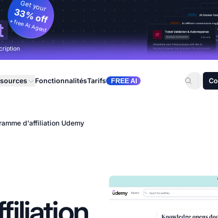
Get your
33% off
+ free AI Agent
t
cription
sources
Fonctionnalités
Tarifs
Co
FREE AI
ramme d'affiliation Udemy
iliation