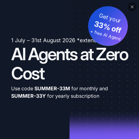
Get your
33% off
+ free AI Agent
1 July – 31st August 2026 *extended
AI Agents at Zero
Cost
Use code
SUMMER-33M
for monthly and
SUMMER-33Y
for yearly subscription