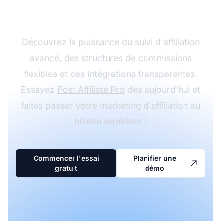
avec Post Affiliate Pro
Découvrez la puissance du suivi d'affiliation
avancé, des structures de commissions
flexibles et des intégrations transparentes.
Essayez
Post Affiliate Pro
dès aujourd'hui et
faites passer votre marketing d'affiliation au
niveau supérieur !
Commencer l'essai
Planifier une
gratuit
démo