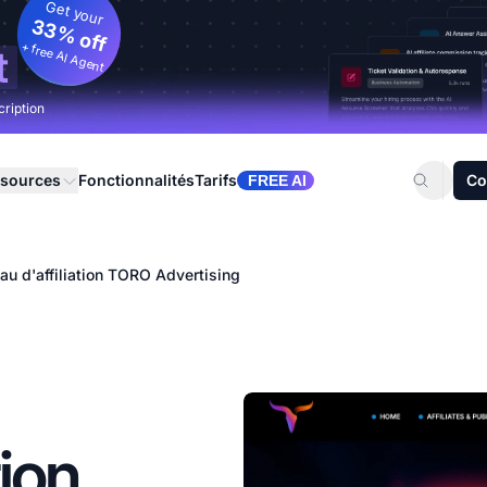
Get your
33% off
+ free AI Agent
t
cription
sources
Fonctionnalités
Tarifs
Co
FREE AI
au d'affiliation TORO Advertising
tion