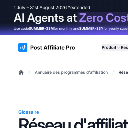
1 July – 31st August 2026 *extended
AI Agents at
Zero Cos
Use code
SUMMER-33M
for monthly and
SUMMER-33Y
for yearly subs
:site.title
Produit
Res
/
/
Annuaire des programmes d'affiliation
Rése
Home
Glossaire
Réseau d'affilia