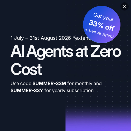
Get your
33% off
+ free AI Agent
1 July – 31st August 2026 *extended
AI Agents at Zero
Cost
Use code
SUMMER-33M
for monthly and
SUMMER-33Y
for yearly subscription