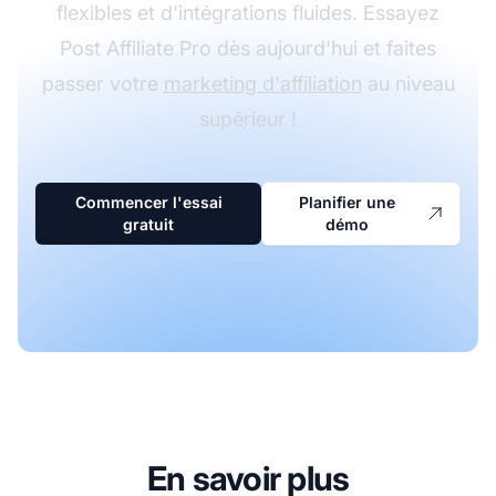
flexibles et d'intégrations fluides. Essayez
Post Affiliate Pro dès aujourd'hui et faites
passer votre
marketing d'affiliation
au niveau
supérieur !
Commencer l'essai
Planifier une
gratuit
démo
En savoir plus