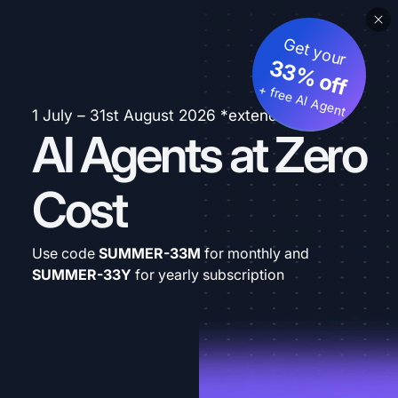
Get your
33% off
+ free AI Agent
1 July – 31st August 2026 *extended
AI Agents at Zero
Cost
Use code
SUMMER-33M
for monthly and
SUMMER-33Y
for yearly subscription