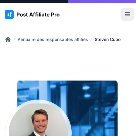
:site.title
Ouvr
/
/
Annuaire des responsables affiliés
Steven Cupo
Home