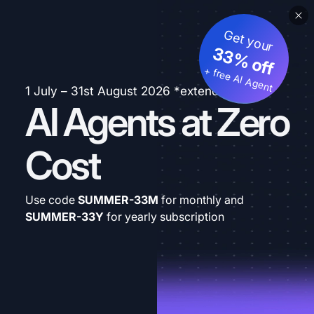
Get your
33% off
+ free AI Agent
1 July – 31st August 2026 *extended
AI Agents at Zero
Cost
Use code
SUMMER-33M
for monthly and
SUMMER-33Y
for yearly subscription