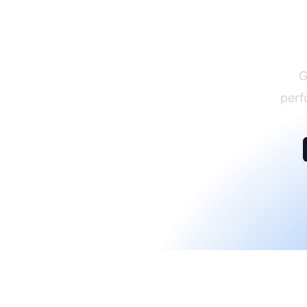
G
perf