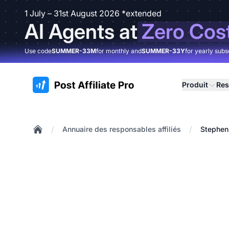
1 July – 31st August 2026 *extended
AI Agents at
Zero Cos
Use code
SUMMER-33M
for monthly and
SUMMER-33Y
for yearly subs
:site.title
Produit
Res
/
/
Annuaire des responsables affiliés
Stephen
Home