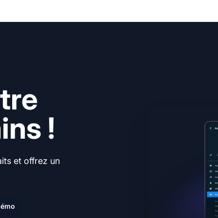
tre
ns !
ts et offrez un
.
 démo