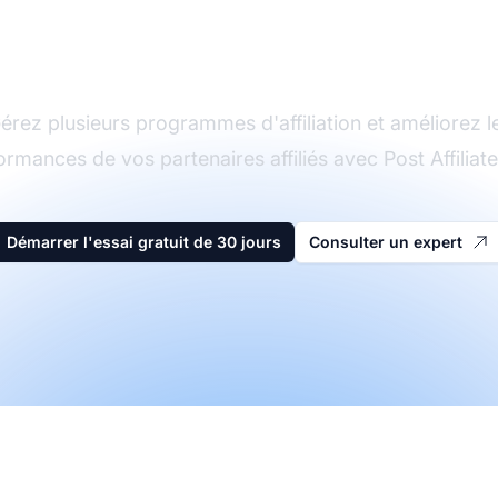
d'affiliation
érez plusieurs programmes d'affiliation et améliorez l
ormances de vos partenaires affiliés avec Post Affiliate
Démarrer l'essai gratuit de 30 jours
Consulter un expert