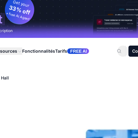
Get your
33% off
+ free AI Agent
t
cription
sources
Fonctionnalités
Tarifs
Co
FREE AI
 Hall