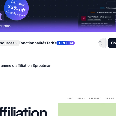
Get your
33% off
+ free AI Agent
t
cription
sources
Fonctionnalités
Tarifs
Co
FREE AI
ramme d'affiliation Sproutman
iliation