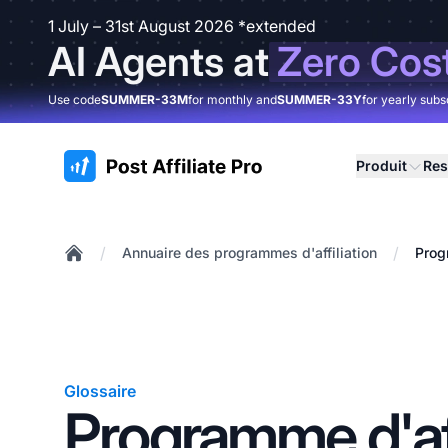
1 July – 31st August 2026 *extended
AI Agents at
Zero Cos
Use code
SUMMER-33M
for monthly and
SUMMER-33Y
for yearly subs
:site.title
Produit
Res
/
/
Annuaire des programmes d'affiliation
Prog
Home
Glossaire
Programme d'aff