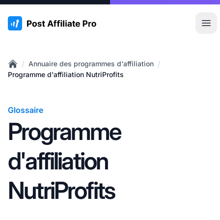
:site.title
Ouvr
/
/
Annuaire des programmes d'affiliation
Home
Programme d'affiliation NutriProfits
Glossaire
Programme
d'affiliation
NutriProfits