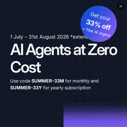
Get your
33% off
+ free AI Agent
1 July – 31st August 2026 *extended
AI Agents at Zero
Cost
Use code
SUMMER-33M
for monthly and
SUMMER-33Y
for yearly subscription