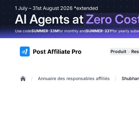
1 July – 31st August 2026 *extended
AI Agents at
Zero Cos
Use code
SUMMER-33M
for monthly and
SUMMER-33Y
for yearly subs
:site.title
Produit
Res
/
/
Annuaire des responsables affiliés
Shubha
Home