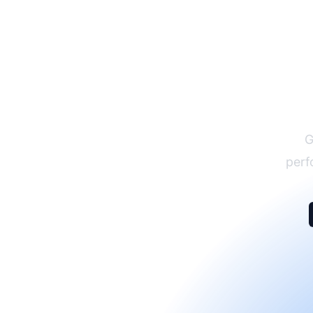
G
perf