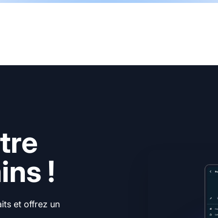
tre
ns !
ts et offrez un
.