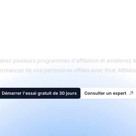
Le leader du logiciel
d'affiliation
érez plusieurs programmes d'affiliation et améliorez l
ormances de vos partenaires affiliés avec Post Affiliate
Démarrer l'essai gratuit de 30 jours
Consulter un expert