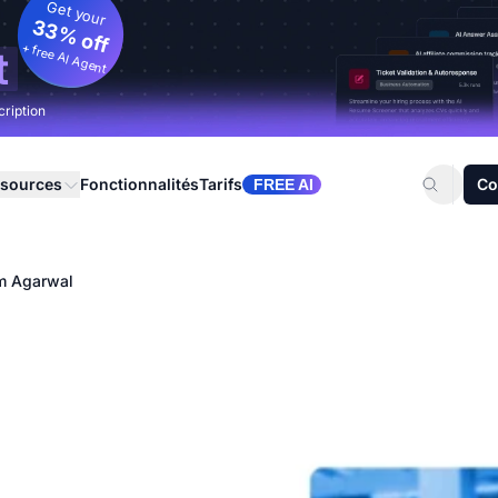
Get your
33% off
+ free AI Agent
t
cription
sources
Fonctionnalités
Tarifs
Co
FREE AI
m Agarwal