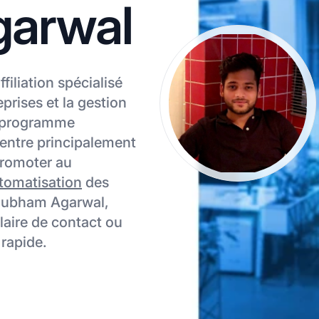
arwal
iliation spécialisé
prises et la gestion
u programme
centre principalement
stpromoter au
tomatisation
des
 Shubham Agarwal,
ulaire de contact ou
 rapide.