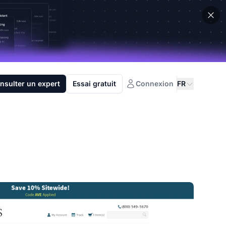
nsulter un expert
Essai gratuit
Connexion
FR