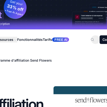
Get your
33% off
+ free AI Agent
t
cription
sources
Fonctionnalités
Tarifs
Co
FREE AI
ramme d'affiliation Send Flowers
iliation