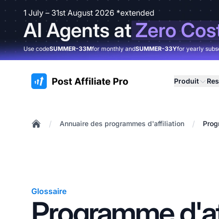
1 July – 31st August 2026 *extended
AI Agents at
Zero Cos
Use code
SUMMER-33M
for monthly and
SUMMER-33Y
for yearly subs
:site.title
Produit
Res
/
/
Annuaire des programmes d'affiliation
Prog
Home
Glossaire
Programme d'aff