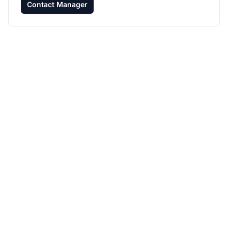
Contact Manager
Développez votre
programme d'affiliation
avec Post Affiliate Pro