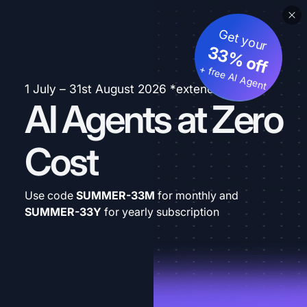
Get your
33% off
+ free AI Agent
1 July – 31st August 2026 *extended
AI Agents at Zero
Cost
Use code
SUMMER-33M
for monthly and
SUMMER-33Y
for yearly subscription