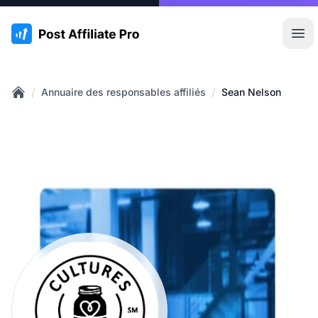
:site.title
Ouvr
/
/
Annuaire des responsables affiliés
Sean Nelson
Home