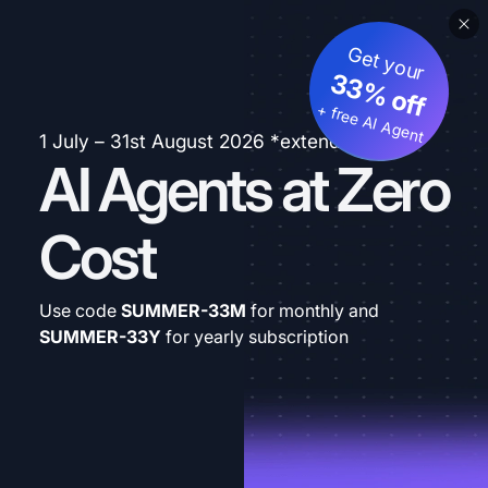
Get your
33% off
+ free AI Agent
1 July – 31st August 2026 *extended
AI Agents at Zero
Cost
Use code
SUMMER-33M
for monthly and
SUMMER-33Y
for yearly subscription