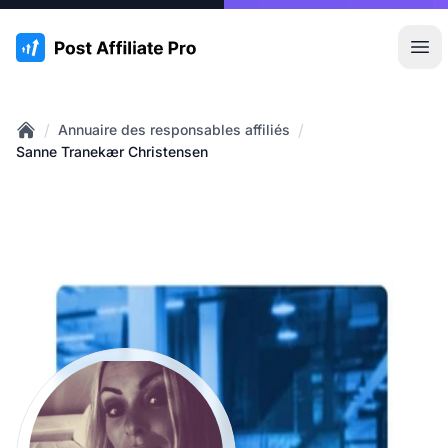
:site.title
Ouvr
/
/
Annuaire des responsables affiliés
Home
Sanne Tranekær Christensen