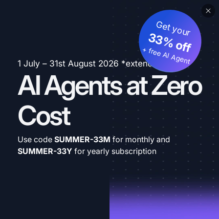
Get your
33% off
+ free AI Agent
1 July – 31st August 2026 *extended
AI Agents at Zero
Cost
Use code
SUMMER-33M
for monthly and
SUMMER-33Y
for yearly subscription