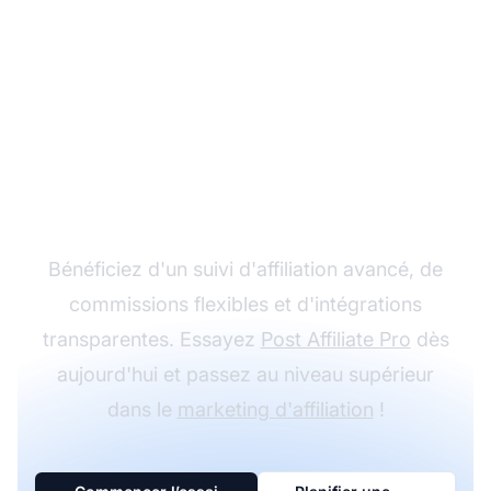
Développez votre
programme d'affiliation
avec Post Affiliate Pro
Bénéficiez d'un suivi d'affiliation avancé, de
commissions flexibles et d'intégrations
transparentes. Essayez
Post Affiliate Pro
dès
aujourd'hui et passez au niveau supérieur
dans le
marketing d'affiliation
!