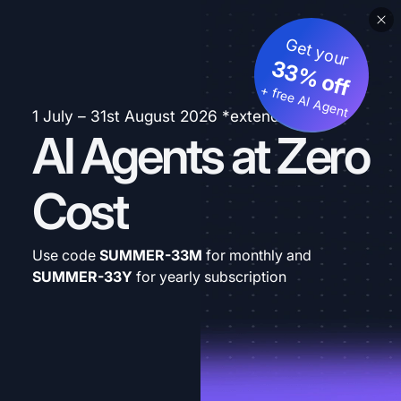
Get your
33% off
+ free AI Agent
1 July – 31st August 2026 *extended
AI Agents at Zero
Cost
Use code
SUMMER-33M
for monthly and
SUMMER-33Y
for yearly subscription