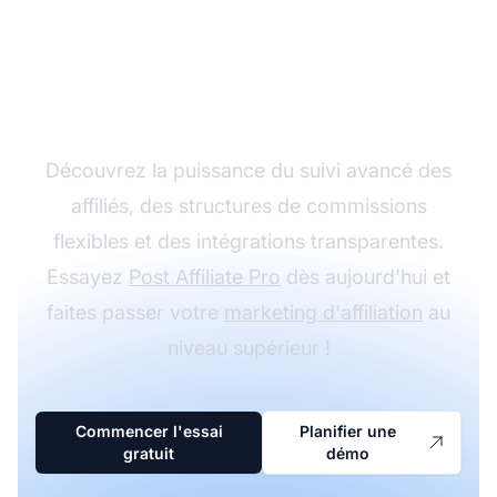
Développez votre
programme d'affiliation
avec Post Affiliate Pro
Découvrez la puissance du suivi avancé des
affiliés, des structures de commissions
flexibles et des intégrations transparentes.
Essayez
Post Affiliate Pro
dès aujourd'hui et
faites passer votre
marketing d'affiliation
au
niveau supérieur !
Commencer l'essai
Planifier une
gratuit
démo