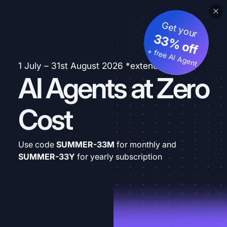
Get your
33% off
+ free AI Agent
1 July – 31st August 2026 *extended
AI Agents at Zero
Cost
Use code
SUMMER-33M
for monthly and
SUMMER-33Y
for yearly subscription