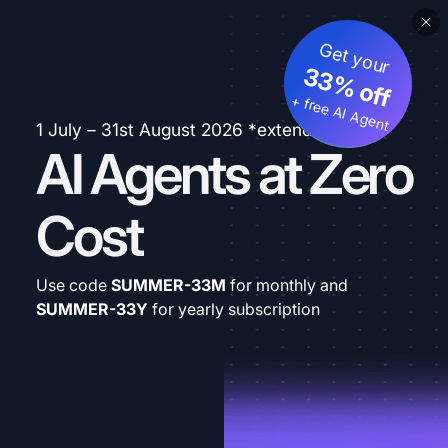
Get your
33% off
+ free AI Agent
1 July – 31st August 2026 *extended
AI Agents at Zero
Cost
Use code
SUMMER-33M
for monthly and
SUMMER-33Y
for yearly subscription