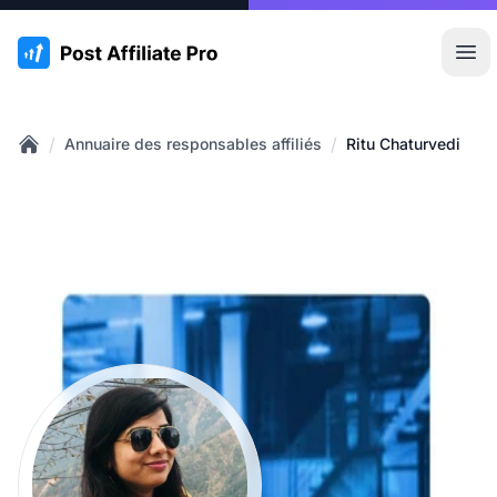
:site.title
Ouvr
/
/
Annuaire des responsables affiliés
Ritu Chaturvedi
Home