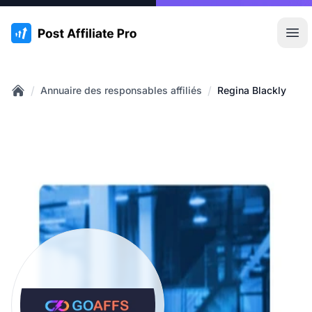
:site.title
Ouvr
/
/
Annuaire des responsables affiliés
Regina Blackly
Home