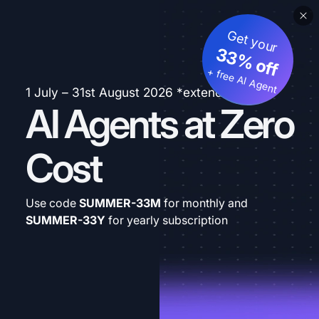
Get your
33% off
+ free AI Agent
1 July – 31st August 2026 *extended
AI Agents at Zero
Cost
Use code
SUMMER-33M
for monthly and
SUMMER-33Y
for yearly subscription