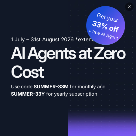
Get your
33% off
+ free AI Agent
1 July – 31st August 2026 *extended
AI Agents at Zero
Cost
Use code
SUMMER-33M
for monthly and
SUMMER-33Y
for yearly subscription