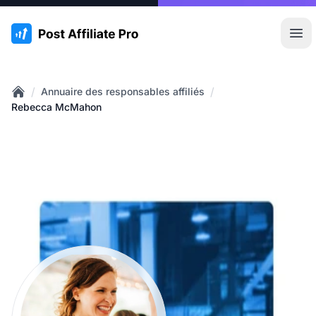
:site.title
Ouvr
/
/
Annuaire des responsables affiliés
Home
Rebecca McMahon