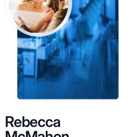
Rebecca
McMahon