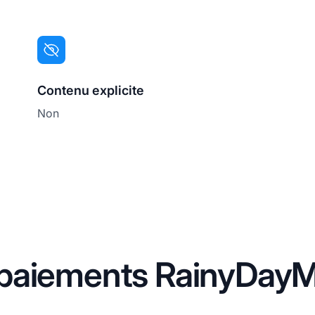
Contenu explicite
Non
paiements RainyDayM