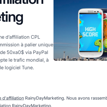
ting
 d’affiliation CPL
ommission à palier unique
 de 50xa0$ via PayPal
e le trafic mondial, à
le logiciel Tune.
'affiliation
RainyDayMarketing. Nous avons rassemblé
liation RainyDayMarketing.