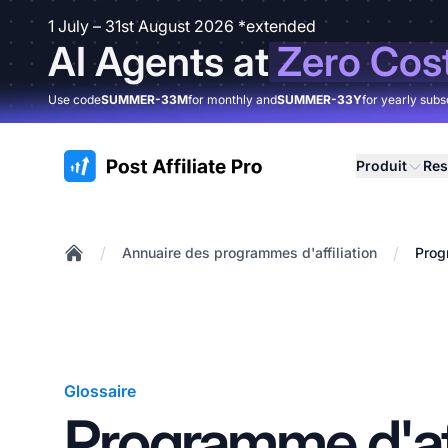
1 July – 31st August 2026 *extended
AI Agents at
Zero Cos
Use code
SUMMER-33M
for monthly and
SUMMER-33Y
for yearly subs
:site.title
Produit
Res
/
/
Annuaire des programmes d'affiliation
Prog
Home
Glossaire
Programme d'aff