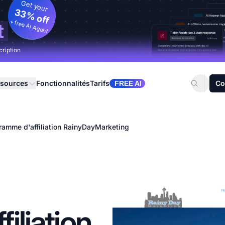
Get your
33% off
+ free AI Agent
t
cription
sources
Fonctionnalités
Tarifs
Co
FREE AI
ramme d'affiliation RainyDayMarketing
iliation