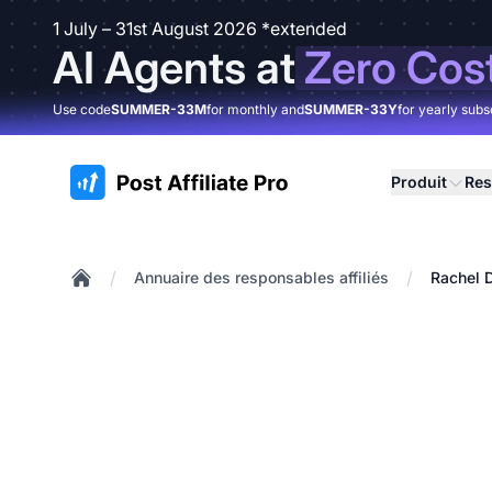
1 July – 31st August 2026 *extended
AI Agents at
Zero Cos
Use code
SUMMER-33M
for monthly and
SUMMER-33Y
for yearly subs
:site.title
Produit
Res
/
/
Annuaire des responsables affiliés
Rachel 
Home