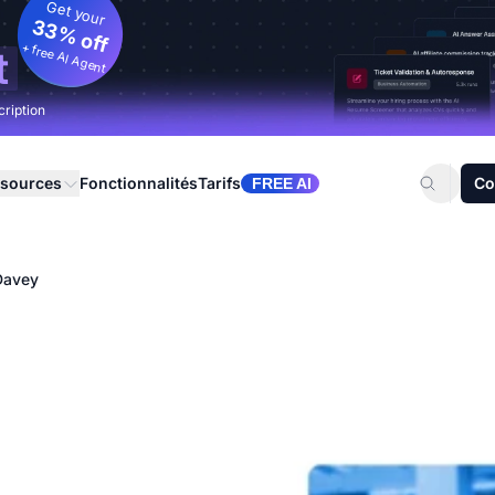
Get your
33% off
+ free AI Agent
t
cription
sources
Fonctionnalités
Tarifs
Co
FREE AI
Davey