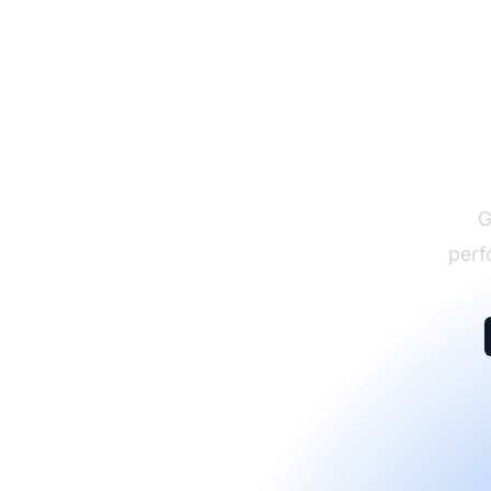
G
perf