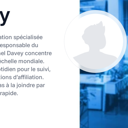
y
ation spécialisée
responsable du
hel Davey concentre
’échelle mondiale.
idien pour le suivi,
ons d’affiliation.
s à la joindre par
rapide.