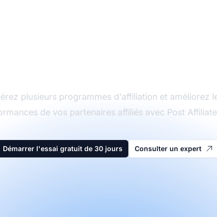
Le leader du logiciel
d'affiliation
érez plusieurs programmes d'affiliation et améliorez l
ormances de vos partenaires affiliés avec Post Affiliate
Démarrer l'essai gratuit de 30 jours
Consulter un expert