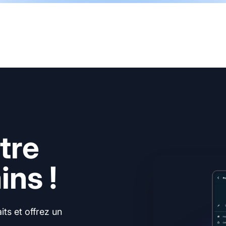
tre
ns !
ts et offrez un
.