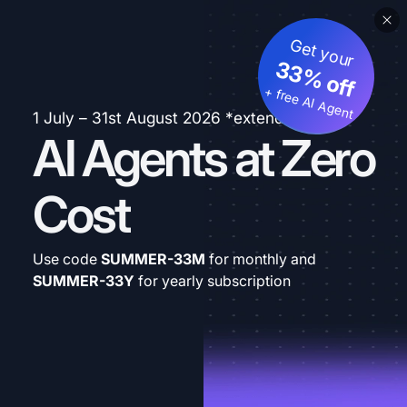
Get your
33% off
+ free AI Agent
1 July – 31st August 2026 *extended
AI Agents at Zero
Cost
Use code
SUMMER-33M
for monthly and
SUMMER-33Y
for yearly subscription