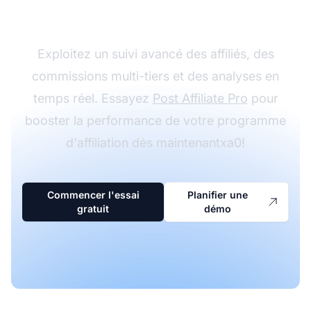
Affiliate Pro
Exploitez un suivi avancé des affiliés, des
commissions multi-tiers et des analyses en
temps réel. Essayez
Post Affiliate Pro
pour
booster la performance de votre programme
d'affiliation dès maintenantxa0!
Commencer l'essai
Planifier une
gratuit
démo