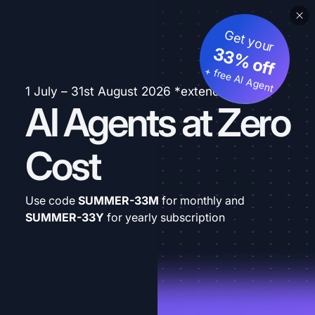
Get your
33% off
+ free AI Agent
1 July – 31st August 2026 *extended
AI Agents at Zero
Cost
Use code
SUMMER-33M
for monthly and
SUMMER-33Y
for yearly subscription