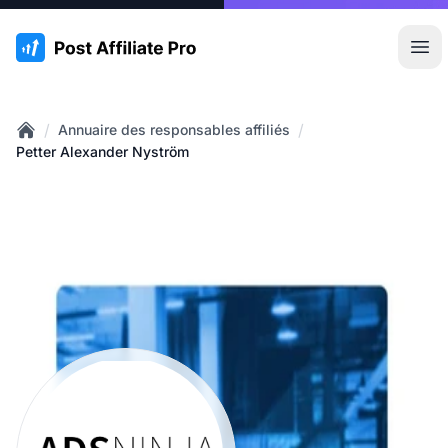
:site.title
Ouvr
/
/
Annuaire des responsables affiliés
Home
Petter Alexander Nyström