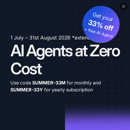
Get your
33% off
+ free AI Agent
1 July – 31st August 2026 *extended
AI Agents at Zero
Cost
Use code
SUMMER-33M
for monthly and
SUMMER-33Y
for yearly subscription