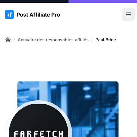
:site.title
Ouvr
/
/
Annuaire des responsables affiliés
Paul Brine
Home