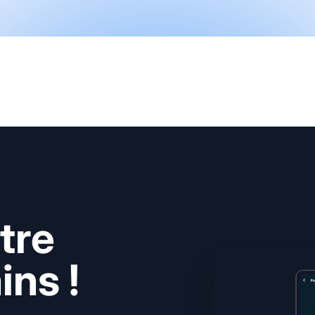
tre
ns !