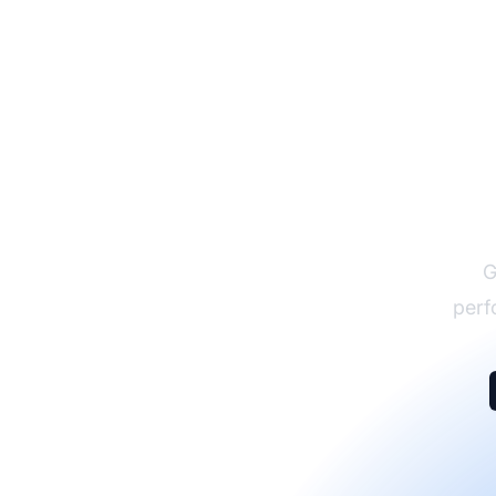
G
perf