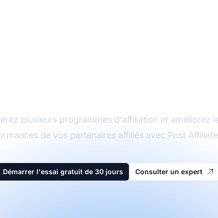
Le leader du logiciel
d'affiliation
érez plusieurs programmes d'affiliation et améliorez l
ormances de vos partenaires affiliés avec Post Affiliate
Démarrer l'essai gratuit de 30 jours
Consulter un expert