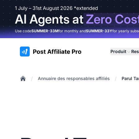
1 July – 31st August 2026 *extended
AI Agents at
Zero Cos
Use code
SUMMER-33M
for monthly and
SUMMER-33Y
for yearly subs
:site.title
Produit
Res
/
/
Annuaire des responsables affiliés
Parul T
Home