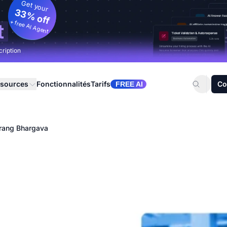
Get your
33% off
+ free AI Agent
t
cription
sources
Fonctionnalités
Tarifs
Co
FREE AI
arang Bhargava