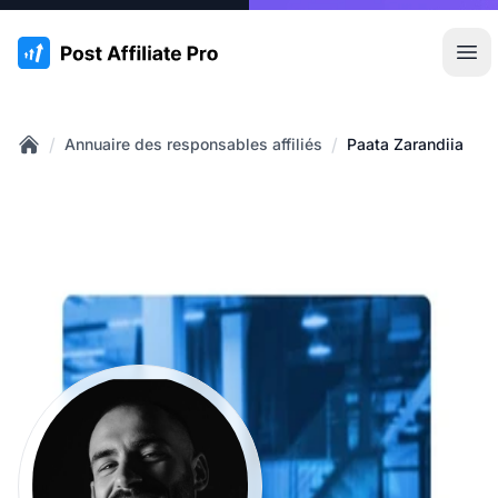
:site.title
Ouvr
/
/
Annuaire des responsables affiliés
Paata Zarandiia
Home