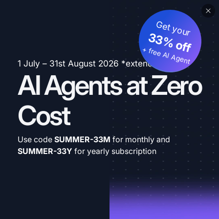
Get your
33% off
+ free AI Agent
1 July – 31st August 2026 *extended
AI Agents at Zero
Cost
Use code
SUMMER-33M
for monthly and
SUMMER-33Y
for yearly subscription