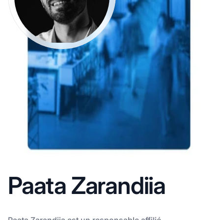
Paata Zarandiia
Paata Zarandiia est un responsable affilié