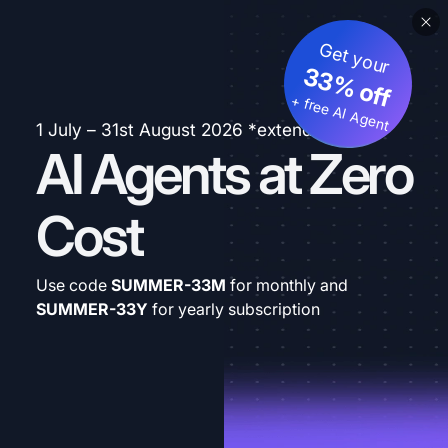
Get your
33% off
+ free AI Agent
1 July – 31st August 2026 *extended
AI Agents at Zero
Cost
Use code
SUMMER-33M
for monthly and
SUMMER-33Y
for yearly subscription