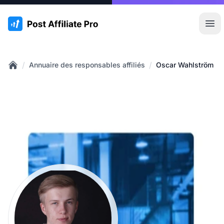
:site.title
Ouvr
/
/
Annuaire des responsables affiliés
Oscar Wahlström
Home