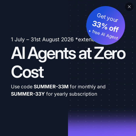
Get your
33% off
+ free AI Agent
1 July – 31st August 2026 *extended
AI Agents at Zero
Cost
Use code
SUMMER-33M
for monthly and
SUMMER-33Y
for yearly subscription