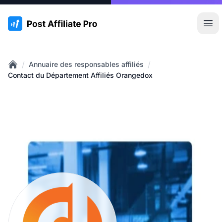
:site.title
Ouvr
/
/
Annuaire des responsables affiliés
Home
Contact du Département Affiliés Orangedox