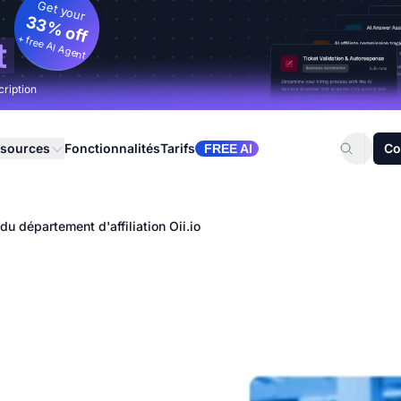
Get your
33% off
+ free AI Agent
t
cription
sources
Fonctionnalités
Tarifs
Co
FREE AI
du département d'affiliation Oii.io