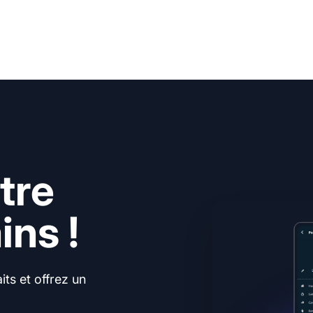
tre
ns !
ts et offrez un
.