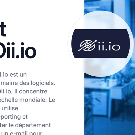
t
ii.io
.io est un
omaine des logiciels.
i.io, il concentre
’échelle mondiale. Le
utilise
eporting et
cter le département
er un e-mail pour