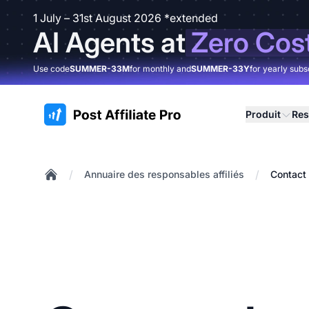
1 July – 31st August 2026 *extended
AI Agents at
Zero Cos
Use code
SUMMER-33M
for monthly and
SUMMER-33Y
for yearly subs
:site.title
Produit
Res
/
/
Annuaire des responsables affiliés
Contact 
Home