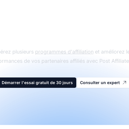
Le leader du logiciel
d'affiliation
érez plusieurs
programmes d'affiliation
et améliorez l
ormances de vos partenaires affiliés avec Post Affiliate
Démarrer l'essai gratuit de 30 jours
Consulter un expert