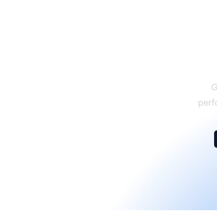
G
perf