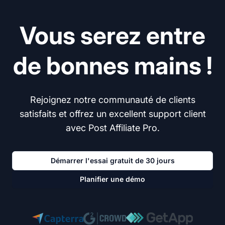
Vous serez entre
de bonnes mains !
Rejoignez notre communauté de clients
satisfaits et offrez un excellent support client
avec Post Affiliate Pro.
Démarrer l'essai gratuit de 30 jours
Planifier une démo