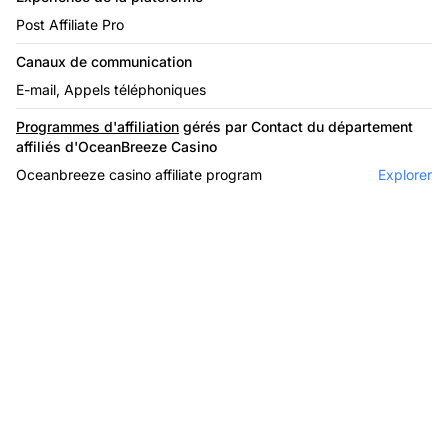
Post Affiliate Pro
Canaux de communication
E-mail, Appels téléphoniques
Programmes d'affiliation
gérés par Contact du département
affiliés d'OceanBreeze Casino
Oceanbreeze casino affiliate program
Explorer
Le leader du logiciel
d'affiliation