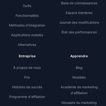
Base de connaissances
Tarifs
Espace membres
Fonctionnalités
Journal des modifications
Méthodes d'intégration
État des performances
Applications mobiles
Alternatives
Entreprise
Apprendre
À propos de nous
Blog
Prix
Modèles
Histoires de succès
Académie de marketing
d'affiliation
Programme d'affiliation
Glossaire du marketing