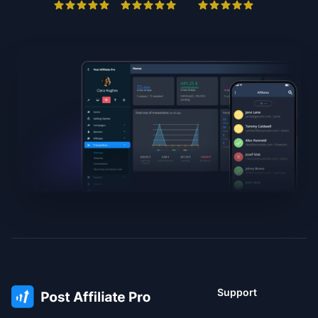
Support