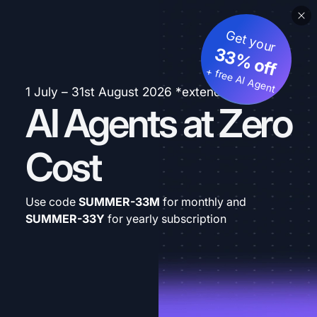
Get your
33% off
+ free AI Agent
1 July – 31st August 2026 *extended
AI Agents at Zero
Cost
Use code
SUMMER-33M
for monthly and
SUMMER-33Y
for yearly subscription