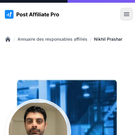
:site.title
Ouvr
/
/
Annuaire des responsables affiliés
Nikhil Prashar
Home