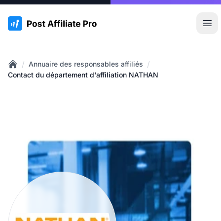
:site.title
Ouvr
/
/
Annuaire des responsables affiliés
Home
Contact du département d'affiliation NATHAN