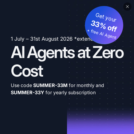
Get your
33% off
+ free AI Agent
1 July – 31st August 2026 *extended
AI Agents at Zero
Cost
Use code
SUMMER-33M
for monthly and
SUMMER-33Y
for yearly subscription