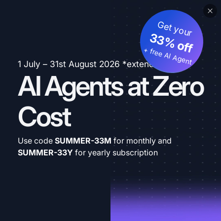
Get your
33% off
+ free AI Agent
1 July – 31st August 2026 *extended
AI Agents at Zero
Cost
Use code
SUMMER-33M
for monthly and
SUMMER-33Y
for yearly subscription