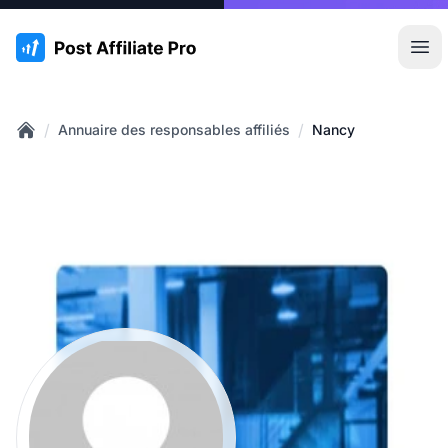
:site.title
Ouvr
/
/
Annuaire des responsables affiliés
Nancy
Home