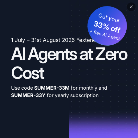
Get your
33% off
+ free AI Agent
1 July – 31st August 2026 *extended
AI Agents at Zero
Cost
Use code
SUMMER-33M
for monthly and
SUMMER-33Y
for yearly subscription