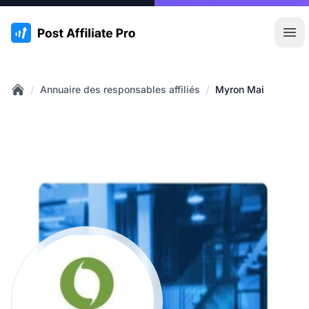
:site.title
Ouvr
/
/
Annuaire des responsables affiliés
Myron Mai
Home