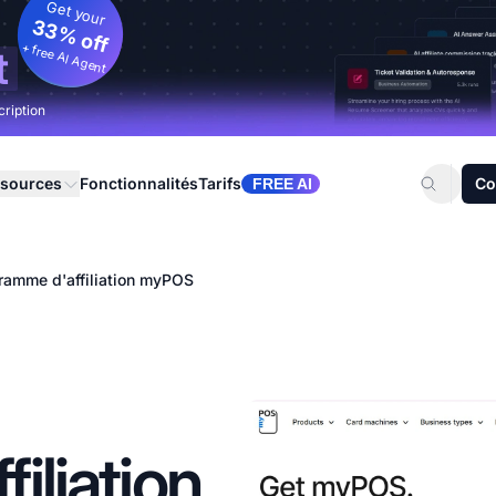
Get your
33% off
+ free AI Agent
t
cription
sources
Fonctionnalités
Tarifs
Co
FREE AI
ramme d'affiliation myPOS
iliation