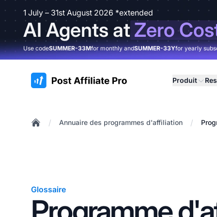
1 July – 31st August 2026 *extended
AI Agents at
Zero Cos
Use code
SUMMER-33M
for monthly and
SUMMER-33Y
for yearly subs
:site.title
Produit
Res
/
/
Annuaire des programmes d'affiliation
Prog
Home
Glossaire
Programme d'aff