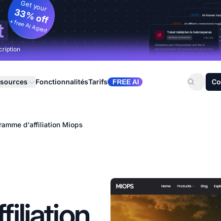
Get your
33% off
+ free AI Agent
t
cription
sources
Fonctionnalités
Tarifs
Co
FREE AI
ramme d'affiliation Miops
iliation