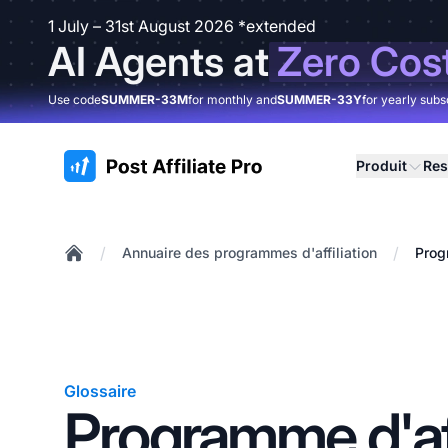
1 July – 31st August 2026 *extended
AI Agents at
Zero Cos
Use code
SUMMER-33M
for monthly and
SUMMER-33Y
for yearly subs
:site.title
Produit
Res
/
/
Annuaire des programmes d'affiliation
Prog
Home
Glossaire
Programme d'aff