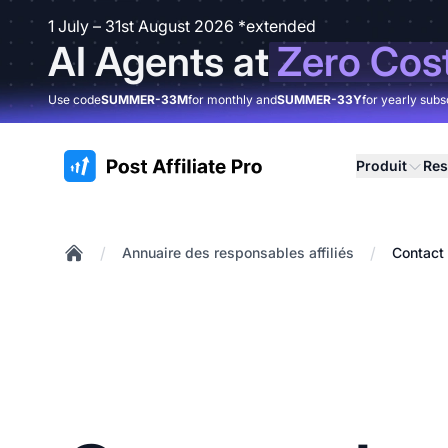
1 July – 31st August 2026 *extended
AI Agents at
Zero Cos
Use code
SUMMER-33M
for monthly and
SUMMER-33Y
for yearly subs
:site.title
Produit
Res
/
/
Annuaire des responsables affiliés
Contact
Home