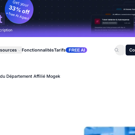
Get your
33% off
+ free AI Agent
t
cription
sources
Fonctionnalités
Tarifs
Co
FREE AI
 du Département Affilié Mogek