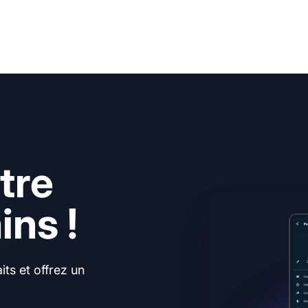
tre
ns !
ts et offrez un
.