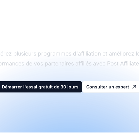
Le leader du logiciel
d'affiliation
érez plusieurs programmes d'affiliation et améliorez l
ormances de vos partenaires affiliés avec Post Affiliate
Démarrer l'essai gratuit de 30 jours
Consulter un expert