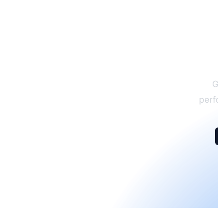
G
perf