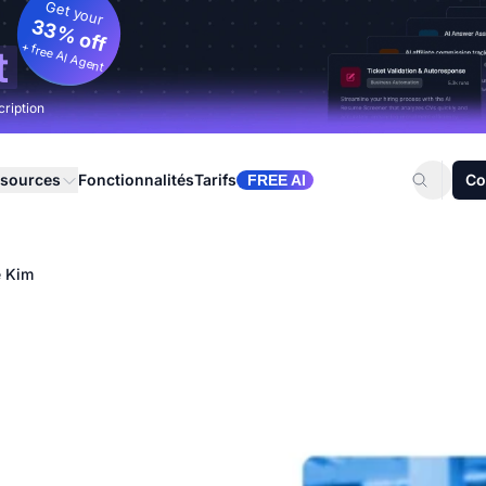
Get your
33% off
+ free AI Agent
t
cription
sources
Fonctionnalités
Tarifs
Co
FREE AI
e Kim