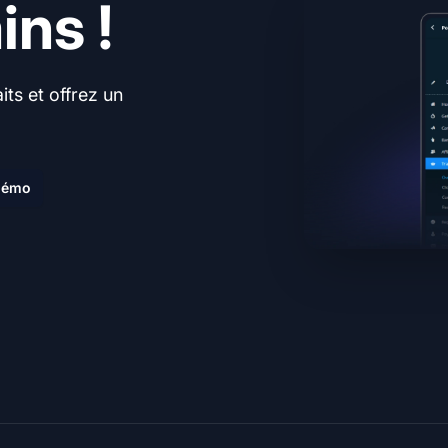
ns !
ts et offrez un
.
 démo