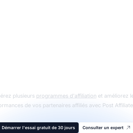
Le leader du logiciel
d'affiliation
érez plusieurs
programmes d'affiliation
et améliorez l
ormances de vos partenaires affiliés avec Post Affiliate
Démarrer l'essai gratuit de 30 jours
Consulter un expert