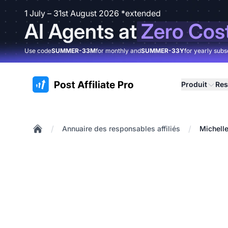
1 July – 31st August 2026 *extended
AI Agents at
Zero Cos
Use code
SUMMER-33M
for monthly and
SUMMER-33Y
for yearly subs
:site.title
Produit
Res
/
/
Annuaire des responsables affiliés
Michell
Home