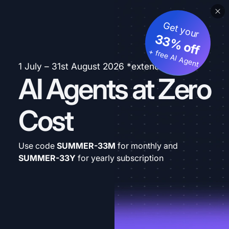
Get your
33% off
+ free AI Agent
1 July – 31st August 2026 *extended
AI Agents at Zero
Cost
Use code
SUMMER-33M
for monthly and
SUMMER-33Y
for yearly subscription