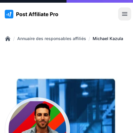
:site.title
Ouvr
/
/
Annuaire des responsables affiliés
Michael Kazula
Home