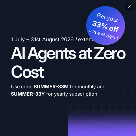
Get your
33% off
+ free AI Agent
1 July – 31st August 2026 *extended
AI Agents at Zero
Cost
Use code
SUMMER-33M
for monthly and
SUMMER-33Y
for yearly subscription