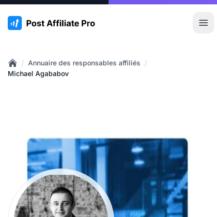
:site.title
Ouvr
/
/
Annuaire des responsables affiliés
Home
Michael Agababov