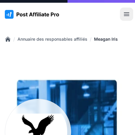
:site.title
Ouvr
/
/
Annuaire des responsables affiliés
Meagan Iris
Home