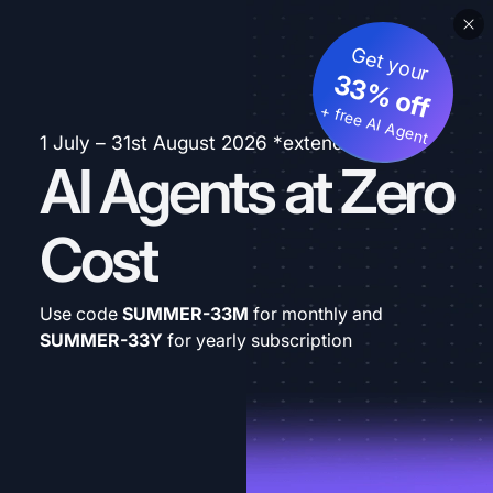
Get your
33% off
+ free AI Agent
1 July – 31st August 2026 *extended
AI Agents at Zero
Cost
Use code
SUMMER-33M
for monthly and
SUMMER-33Y
for yearly subscription