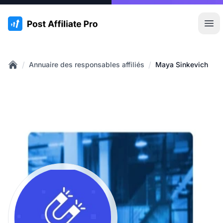
:site.title
Ouvr
/
/
Annuaire des responsables affiliés
Maya Sinkevich
Home