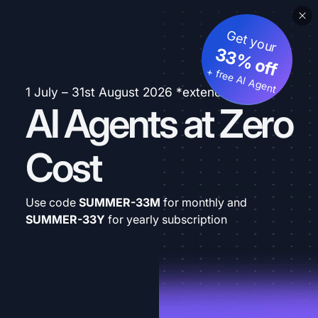
Get your
33% off
+ free AI Agent
1 July – 31st August 2026 *extended
AI Agents at Zero
Cost
Use code
SUMMER-33M
for monthly and
SUMMER-33Y
for yearly subscription