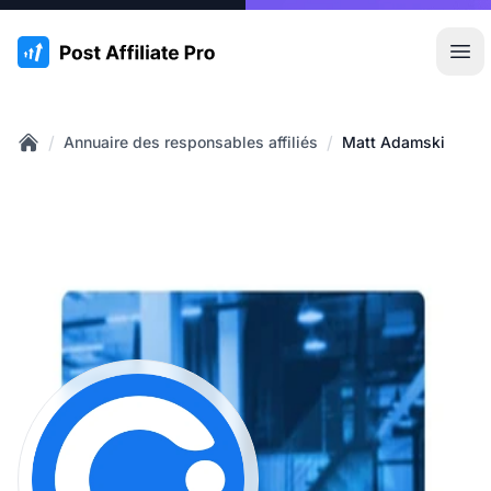
:site.title
Ouvr
/
/
Annuaire des responsables affiliés
Matt Adamski
Home