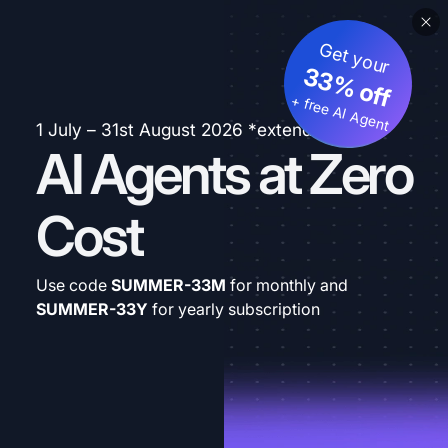
Get your
33% off
+ free AI Agent
1 July – 31st August 2026 *extended
AI Agents at Zero
Cost
Use code
SUMMER-33M
for monthly and
SUMMER-33Y
for yearly subscription