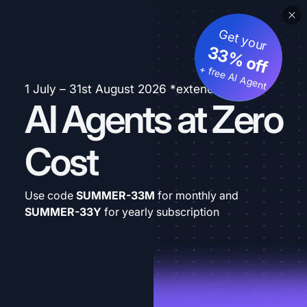
Get your
33% off
+ free AI Agent
1 July – 31st August 2026 *extended
AI Agents at Zero
Cost
Use code
SUMMER-33M
for monthly and
SUMMER-33Y
for yearly subscription