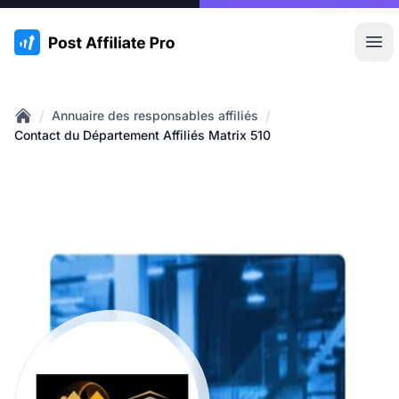
:site.title
Ouvr
/
/
Annuaire des responsables affiliés
Home
Contact du Département Affiliés Matrix 510