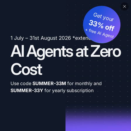
Get your
33% off
+ free AI Agent
1 July – 31st August 2026 *extended
AI Agents at Zero
Cost
Use code
SUMMER-33M
for monthly and
SUMMER-33Y
for yearly subscription